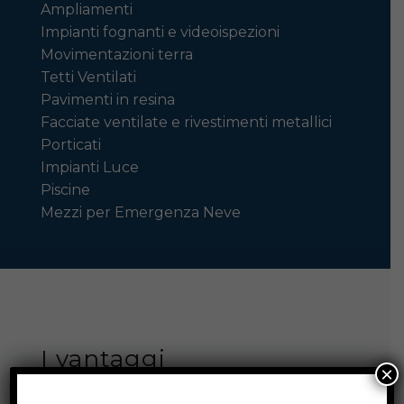
Ampliamenti
Impianti fognanti e videoispezioni
Movimentazioni terra
Tetti Ventilati
Pavimenti in resina
Facciate ventilate e rivestimenti metallici
Porticati
Impianti Luce
Piscine
Mezzi per Emergenza Neve
I vantaggi
×