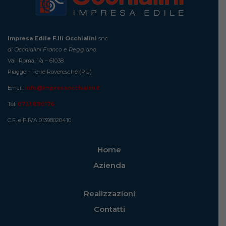
Impresa Edile F.lli Occhialini
snc
di Occhialini Franco e Reggiano
Vai Roma, 1/a – 61038
Piagge – Terre Roveresche (PU)
Email:
info@impresaocchialini.it
Tel:
0721 890176
C.F. e P.IVA 01398020410
Home
Azienda
Realizzazioni
Contatti