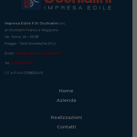
Impresa Edile F.lli Occhialini
snc
di Occhialini Franco e Reggiano
Vai Roma, 1/a – 61038
Piagge – Terre Roveresche (PU)
Email:
info@impresaocchialini.it
Tel:
0721 890176
C.F. e P.IVA 01398020410
Home
Azienda
Realizzazioni
Contatti