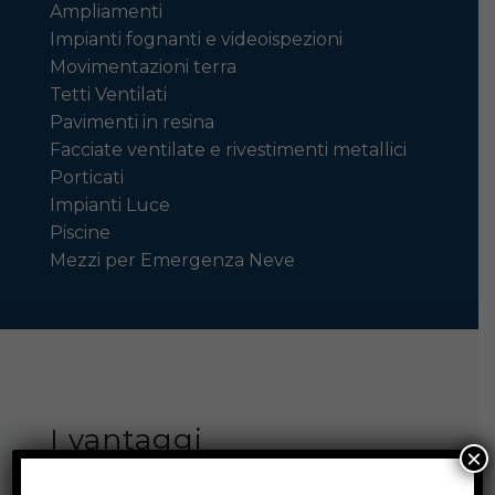
Ampliamenti
Impianti fognanti e videoispezioni
Movimentazioni terra
Tetti Ventilati
Pavimenti in resina
Facciate ventilate e rivestimenti metallici
Porticati
Impianti Luce
Piscine
Mezzi per Emergenza Neve
I vantaggi
×