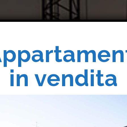
ppartamen
Costruiam
in vendita
Realizziam
 Vostri Sogn