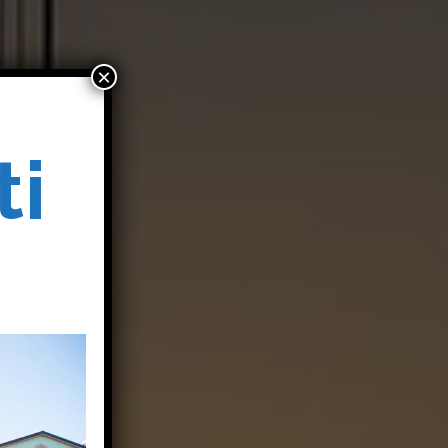
×
ti
o
o
i