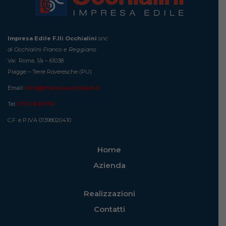
Impresa Edile F.lli Occhialini
snc
di Occhialini Franco e Reggiano
Vai Roma, 1/a – 61038
Piagge – Terre Roveresche (PU)
Email:
info@impresaocchialini.it
Tel:
0721 890176
C.F. e P.IVA 01398020410
Home
Azienda
Realizzazioni
Contatti