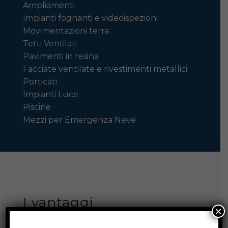
Ampliamenti
Impianti fognanti e videoispezioni
Movimentazioni terra
Tetti Ventilati
Pavimenti in resina
Facciate ventilate e rivestimenti metallici
Porticati
Impianti Luce
Piscine
Mezzi per Emergenza Neve
I vantaggi
×