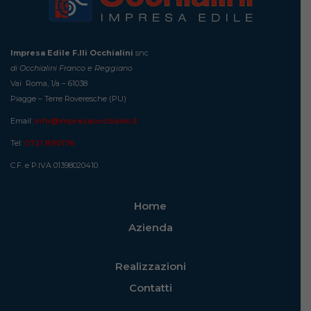
Impresa Edile F.lli Occhialini
snc
di Occhialini Franco e Reggiano
Vai Roma, 1/a – 61038
Piagge – Terre Roveresche (PU)
Email:
info@impresaocchialini.it
Tel:
0721 890176
C.F. e P.IVA 01398020410
Home
Azienda
Realizzazioni
Contatti