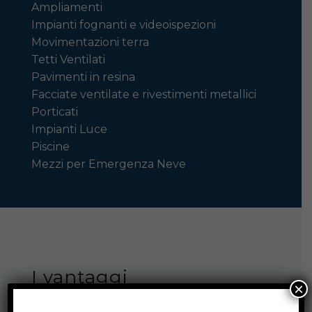
Ampliamenti
Impianti fognanti e videoispezioni
Movimentazioni terra
Tetti Ventilati
Pavimenti in resina
Facciate ventilate e rivestimenti metallici
Porticati
Impianti Luce
Piscine
Mezzi per Emergenza Neve
I vantaggi
×