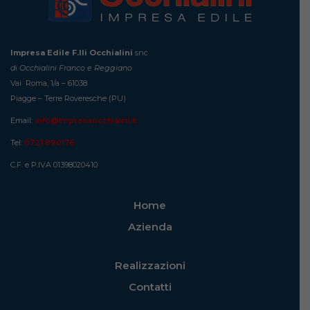
Impresa Edile F.lli Occhialini
snc
di Occhialini Franco e Reggiano
Vai Roma, 1/a – 61038
Piagge – Terre Roveresche (PU)
Email:
info@impresaocchialini.it
Tel:
0721 890176
C.F. e P.IVA 01398020410
Home
Azienda
Realizzazioni
Contatti