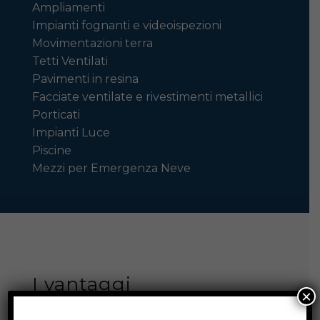
Ampliamenti
Impianti fognanti e videoispezioni
Movimentazioni terra
Tetti Ventilati
Pavimenti in resina
Facciate ventilate e rivestimenti metallici
Porticati
Impianti Luce
Piscine
Mezzi per Emergenza Neve
I vantaggi
×