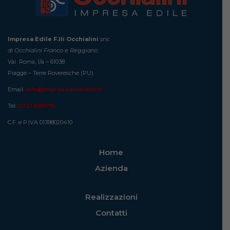
Impresa Edile F.lli Occhialini
snc
di Occhialini Franco e Reggiano
Vai Roma, 1/a – 61038
Piagge – Terre Roveresche (PU)
Email:
info@impresaocchialini.it
Tel:
0721 890176
C.F. e P.IVA 01398020410
Home
Azienda
Realizzazioni
Contatti