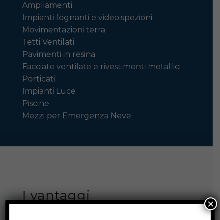
Ampliamenti
Impianti fognanti e videoispezioni
Movimentazioni terra
Tetti Ventilati
Pavimenti in resina
Facciate ventilate e rivestimenti metallici
Porticati
Impianti Luce
Piscine
Mezzi per Emergenza Neve
I vantaggi
×