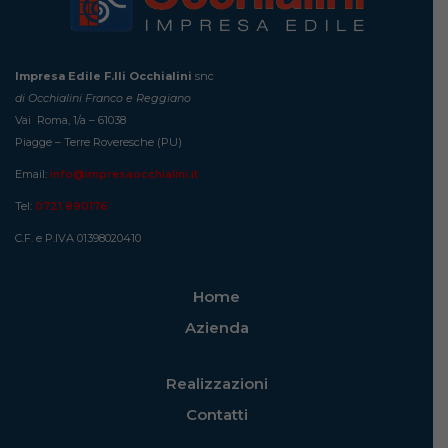
Impresa Edile F.lli Occhialini
snc
di Occhialini Franco e Reggiano
Vai Roma, 1/a – 61038
Piagge – Terre Roveresche (PU)
Email:
info@impresaocchialini.it
Tel:
0721 890176
C.F. e P.IVA 01398020410
Home
Azienda
Realizzazioni
Contatti