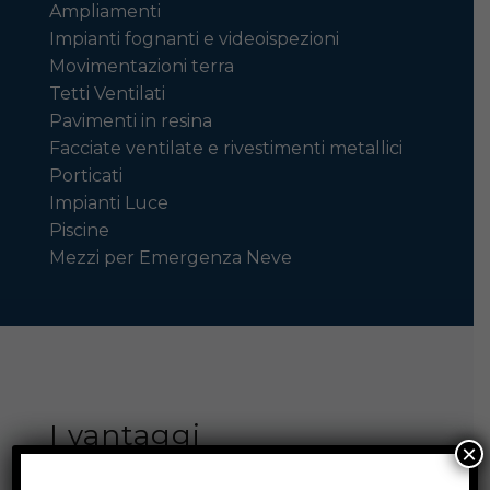
Ampliamenti
Impianti fognanti e videoispezioni
Movimentazioni terra
Tetti Ventilati
Pavimenti in resina
Facciate ventilate e rivestimenti metallici
Porticati
Impianti Luce
Piscine
Mezzi per Emergenza Neve
I vantaggi
×