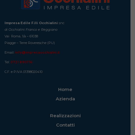
Impresa Edile F.lli Occhialini
snc
di Occhialini Franco e Reggiano
Vai Roma, 1/a – 61038
Piagge – Terre Roveresche (PU)
Email:
info@impresaocchialini.it
Tel:
0721 890176
C.F. e P.IVA 01398020410
Home
Azienda
Realizzazioni
Contatti