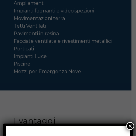
Ampliamenti
Impianti fognanti e videoispezioni
Movimentazioni terra
Tetti Ventilati
Pavimenti in resina
Facciate ventilate e rivestimenti metallici
Porticati
Impianti Luce
Piscine
Mezzi per Emergenza Neve
I vantaggi
×