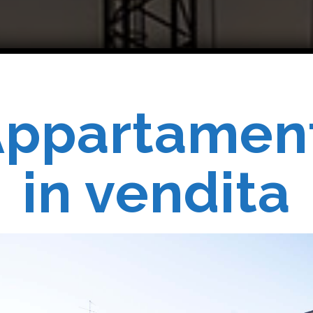
ppartamen
Costruiam
in vendita
Realizziam
 Vostri Sogn