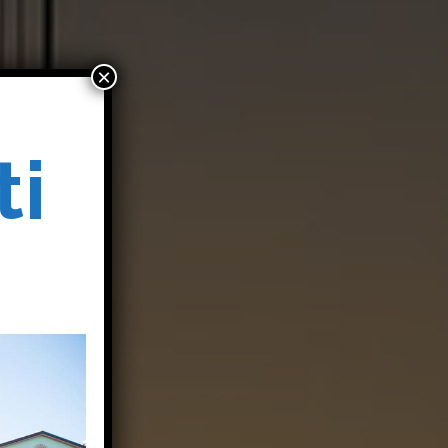
×
ti
o
o
i